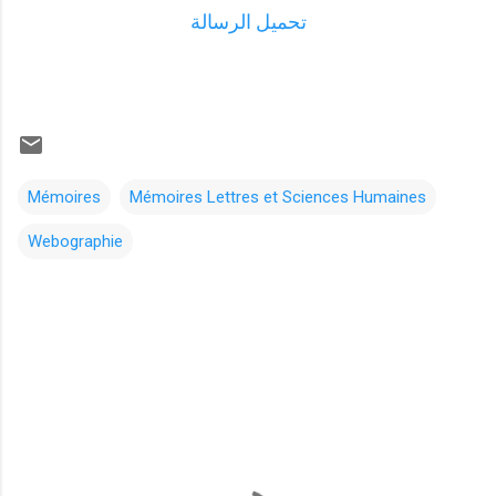
تحميل الرسالة
Mémoires
Mémoires Lettres et Sciences Humaines
Webographie
C
o
m
m
e
n
t