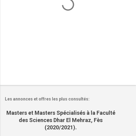
a
i
r
e
s
Les annonces et offres les plus consultés:
Masters et Masters Spécialisés à la Faculté
des Sciences Dhar El Mehraz, Fès
(2020/2021).