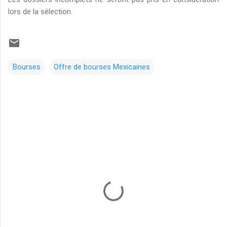
lors de la sélection.
Bourses
Offre de bourses Mexicaines
C
o
m
m
e
n
t
a
i
r