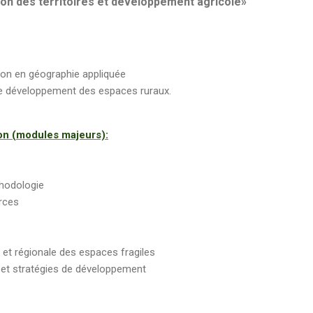
on des territoires et développement agricole»
ion en géographie appliquée
e développement des espaces ruraux.
on (modules majeurs):
thodologie
urces
et régionale des espaces fragiles
s et stratégies de développement