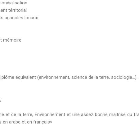
ondialisation
t térritorial
ts agricoles locaux
et mémoire
plôme équivalent (environnement, science de la terre, sociologie…).
:
vie et de la terre, Environnement et une assez bonne maîtrise du fr
s en arabe et en français»