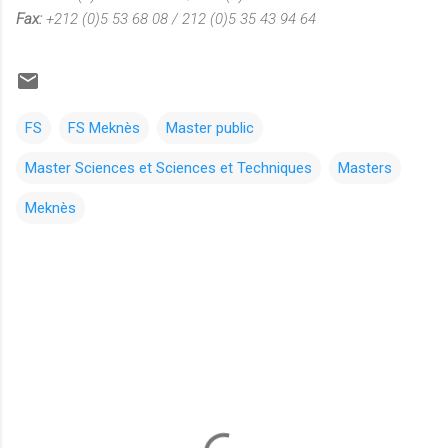
Fax:
+212 (0)5 53 68 08 / 212 (0)5 35 43 94 64
FS
FS Meknès
Master public
Master Sciences et Sciences et Techniques
Masters
Meknès
C
o
m
m
e
n
t