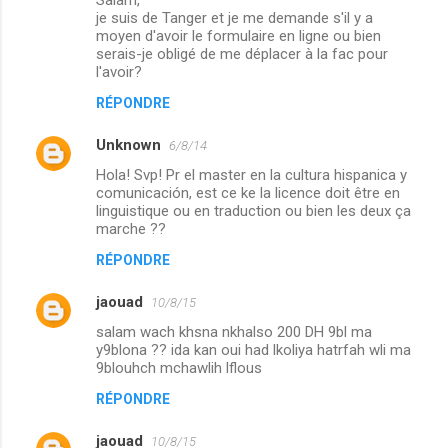
je suis de Tanger et je me demande s'il y a
moyen d'avoir le formulaire en ligne ou bien
serais-je obligé de me déplacer à la fac pour
l'avoir?
RÉPONDRE
Unknown
6/8/14
Hola! Svp! Pr el master en la cultura hispanica y
comunicación, est ce ke la licence doit être en
linguistique ou en traduction ou bien les deux ça
marche ??
RÉPONDRE
jaouad
10/8/15
salam wach khsna nkhalso 200 DH 9bl ma
y9blona ?? ida kan oui had lkoliya hatrfah wli ma
9blouhch mchawlih lflous
RÉPONDRE
jaouad
10/8/15