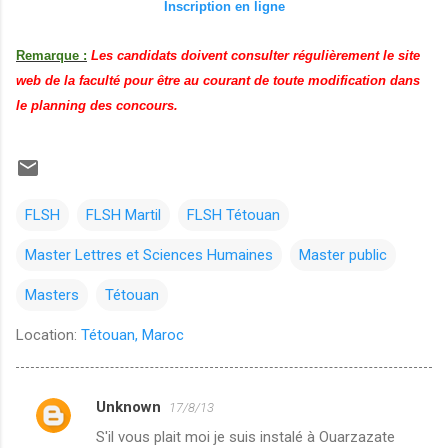
Inscription en ligne
Remarque :
Les candidats doivent consulter régulièrement le site
web de la faculté pour être au courant
de toute modification dans
le planning des concours.
FLSH
FLSH Martil
FLSH Tétouan
Master Lettres et Sciences Humaines
Master public
Masters
Tétouan
Location:
Tétouan, Maroc
Unknown
17/8/13
C
S'il vous plait moi je suis instalé à Ouarzazate
o