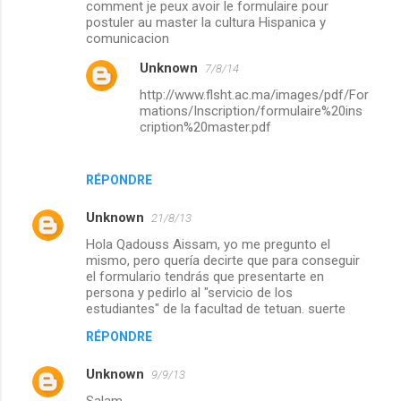
comment je peux avoir le formulaire pour
m
postuler au master la cultura Hispanica y
comunicacion
m
Unknown
7/8/14
e
http://www.flsht.ac.ma/images/pdf/For
n
mations/Inscription/formulaire%20ins
t
cription%20master.pdf
a
i
RÉPONDRE
r
Unknown
21/8/13
e
Hola Qadouss Aissam, yo me pregunto el
s
mismo, pero quería decirte que para conseguir
el formulario tendrás que presentarte en
persona y pedirlo al "servicio de los
estudiantes" de la facultad de tetuan. suerte
RÉPONDRE
Unknown
9/9/13
Salam,