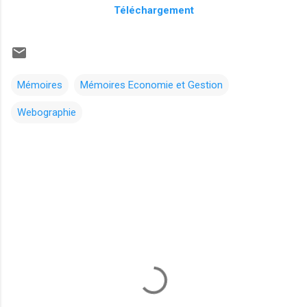
Téléchargement
Mémoires
Mémoires Economie et Gestion
Webographie
C
o
m
m
e
n
t
a
i