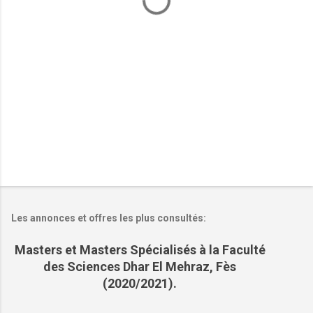
a
i
r
e
s
Les annonces et offres les plus consultés:
Masters et Masters Spécialisés à la Faculté
des Sciences Dhar El Mehraz, Fès
(2020/2021).