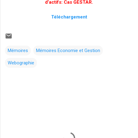
d’actifs: Cas GESTAR.
Téléchargement
Mémoires
Mémoires Economie et Gestion
Webographie
C
o
m
m
e
n
t