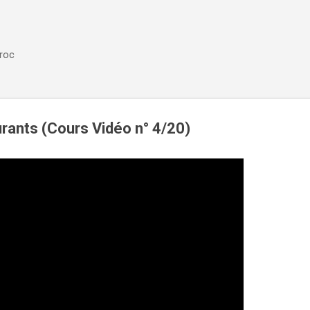
Accéder au contenu principal
aroc
urants (Cours Vidéo n° 4/20)