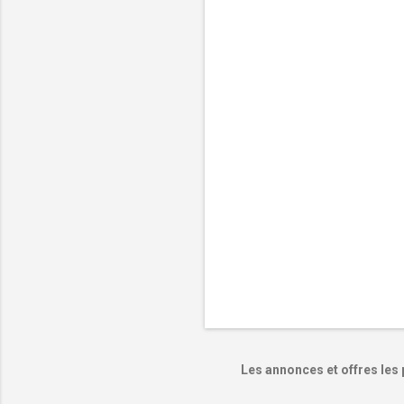
e
n
t
a
i
r
e
s
Les annonces et offres les 