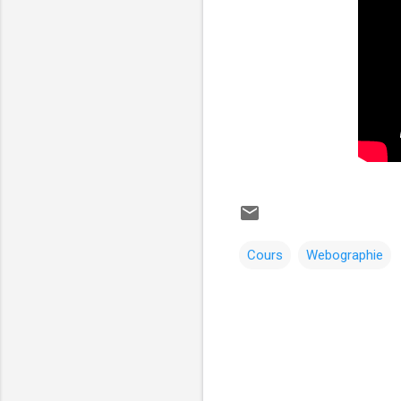
Cours
Webographie
C
o
m
m