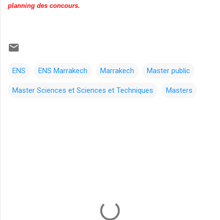
planning des concours.
ENS
ENS Marrakech
Marrakech
Master public
Master Sciences et Sciences et Techniques
Masters
C
o
m
m
e
n
t
a