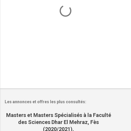
t
a
i
r
e
s
Les annonces et offres les plus consultés:
Masters et Masters Spécialisés à la Faculté
des Sciences Dhar El Mehraz, Fès
(2020/2021).