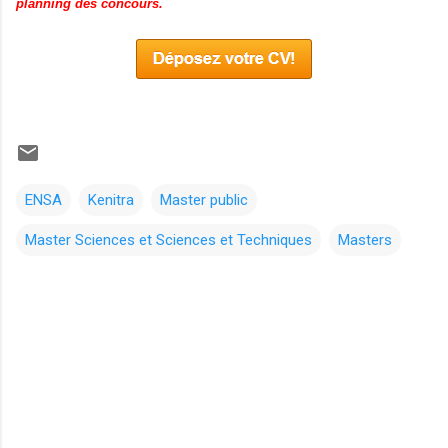
planning des concours.
ENSA
Kenitra
Master public
Master Sciences et Sciences et Techniques
Masters
C
o
m
m
e
n