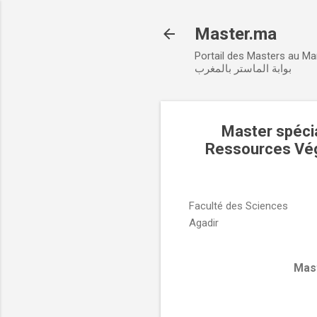
Master.ma
Portail des Masters au M
بوابة الماستر بالمغرب
Master spécia
Ressources Vég
Faculté des Sciences
Agadir
Mast