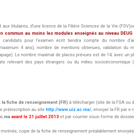
aux titulaires, d’une licence de la Filière Sciences de la Vie (FSV)o
en commun au moins les modules enseignés au niveau DEUG 
s candidats pour l’examen écrit tiendra compte du nombre d’a
 (maximum 4 ans), nombre de mentions obtenues, validation du 
trapage). Le nombre maximal de places prévues est de 14, avec un p
ats relevant des pays étrangers ou du milieu socioéconomique 
t
la fiche de renseignement (FR)
à télécharger (site de la FSA ou 
ne préinscription au site
http://www.uiz.ac.ma/
, envoyer la FR par e-m
ac.ma
avant le 21 juillet 2013
et par courrier sous-forme de dossie
otivée, copie de la fiche de renseignement préalablement envoyée