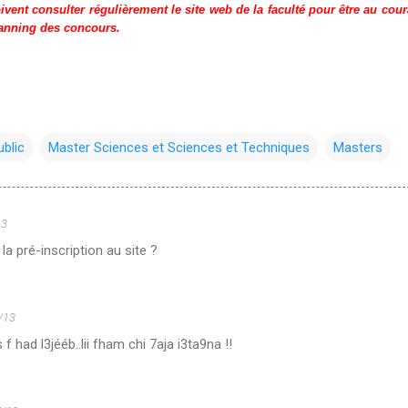
ivent consulter régulièrement le site web de la faculté pour être au cour
lanning des concours.
blic
Master Sciences et Sciences et Techniques
Masters
13
a pré-inscription au site ?
/13
 f had l3jééb..lii fham chi 7aja i3ta9na !!