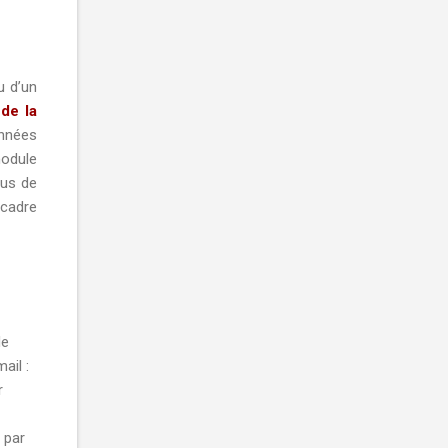
u d’un
de la
nnées
module
lus de
(cadre
de
ail :
r
 par