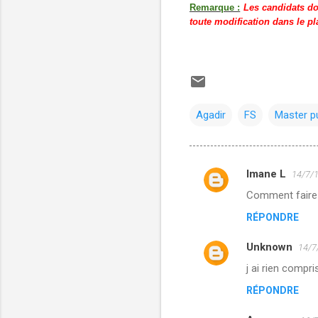
Remarque :
Les candidats do
toute modification dans le p
Agadir
FS
Master pu
Imane L
14/7/
C
Comment faire l
o
RÉPONDRE
m
m
Unknown
14/7
e
j ai rien compris
n
RÉPONDRE
t