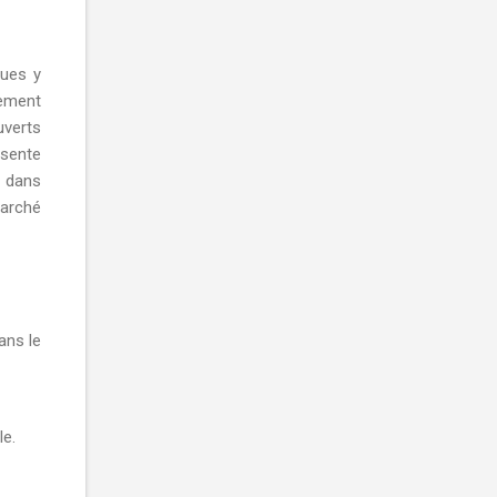
ques y
pement
uverts
ésente
s dans
marché
ans le
le.