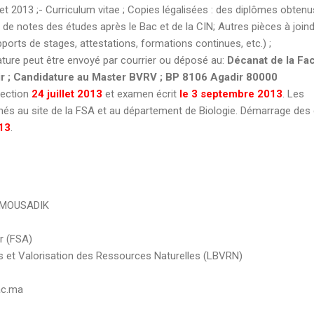
llet 2013 ;- Curriculum vitae ; Copies légalisées : des diplômes obtenu
s de notes des études après le Bac et de la CIN; Autres pièces à join
pports de stages, attestations, formations continues, etc.) ;
ature peut être envoyé par courrier ou déposé au:
Décanat de la Fac
r ; Candidature au Master BVRV ; BP 8106 Agadir 80000
lection
24 juillet 2013
et examen écrit
le 3 septembre 2013
. Les
chés au site de la FSA et au département de Biologie. Démarrage des
13
.
L MOUSADIK
r (FSA)
s et Valorisation des Ressources Naturelles (LBVRN)
ac.ma