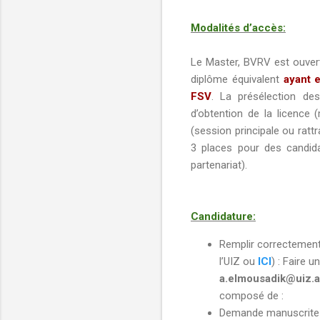
Modalités d’accès:
Le Master, BVRV est ouvert 
diplôme équivalent
ayant 
FSV
. La présélection de
d’obtention de la licence
(session principale ou rat
3 places pour des candid
partenariat).
Candidature:
Remplir correctemen
l’UIZ ou
ICI
) : Faire u
a.elmousadik@uiz.
composé de :
Demande manuscrite m