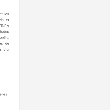
et les
els et
l’INRA
études
orêts,
es de
e Sidi
elles