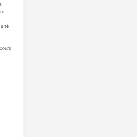
s
dre
ulté
 cours