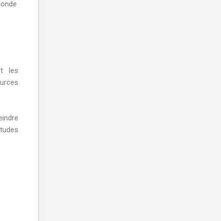
 monde
t les
urces
eindre
études