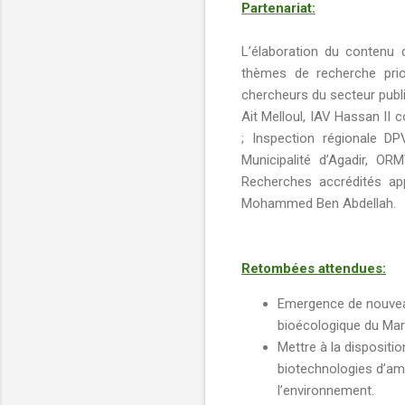
Partenariat:
L’élaboration du contenu 
thèmes de recherche prior
chercheurs du secteur publ
Ait Melloul, IAV Hassan II 
; Inspection régionale DP
Municipalité d’Agadir, O
Recherches accrédités app
Mohammed Ben Abdellah.
Retombées attendues:
Emergence de nouveaux
bioécologique du Mar
Mettre à la dispositio
biotechnologies d’amé
l’environnement.