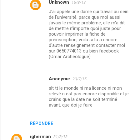
Unknown
16/8/13
J'ai appelé une dame qui travail au sein
de l'université, parce que moi aussi
j'avais le même problème, elle m'a dit
de mettre n'importe quoi juste pour
pouvoir imprimer la fiche de
préinscription, voila si tu a encore
d'autre renseignement contacter moi
sur 0650774013 ou bien facebook
(Omar Archéologue)
Anonyme
20/7/15
slt tt le monde ni ma licence ni mon
relevé n est pas encore disponible et je
crains que la date ne soit terminé
avant. que doi je faire
RÉPONDRE
igherman
31/8/13