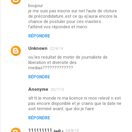
boujour
je me suis pas inscris sur net faute de cloture
de précondidature..est ce qu ej'aurai encore la
chance de postuler pour ces masters..
l'attend vos répondes et merci
RÉPONDRE
Unknown
22/9/14
ou les resultat de mster de journaliste de
liberation et diversite des
medias?????????????
RÉPONDRE
Anonyme
20/7/15
slt tt le monde ni ma licence ni mon relevé n est
pas encore disponible et je crains que la date ne
soit terminé avant. que doi je faire
RÉPONDRE
رشيد 111111111
24/8/15