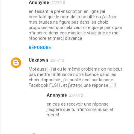
Anonyme
22/7/13
C
en faisant la pré-inscription en ligne j'ai
o
constaté que le nom de la faculté ou j'ai fais
m
mes études ne figure pas dans les choix
proposés,est que cela veut dire que je peux pas
m
m'inscrire dans ces master.je vous prie de me
répondre et merci d'avance
e
n
RÉPONDRE
t
Unknown
26/7/13
a
Moi aussi , j'ai eu le même problème on ne peut
i
pas mettre l'intitulé de notre licence dans les
choix disponible , j'ai publié ceci sur la page
r
Facebook FLSH , et j'attend une réponse ... !!
e
Anonyme
27/7/13
s
en cas de recevoir une réponse
j'espère que tu m'informe aussi et
merci!