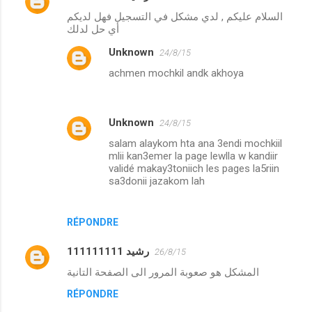
السلام عليكم , لدي مشكل في التسجيل فهل لديكم
أي حل لدلك
Unknown
24/8/15
achmen mochkil andk akhoya
Unknown
24/8/15
salam alaykom hta ana 3endi mochkiil
mlii kan3emer la page lewlla w kandiir
validé makay3toniich les pages la5riin
sa3donii jazakom lah
RÉPONDRE
رشيد 111111111
26/8/15
المشكل هو صعوبة المرور الى الصفحة التانية
RÉPONDRE