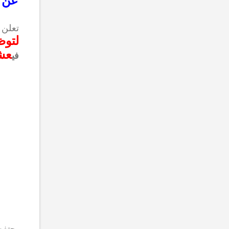
عن إجر
تعلن
لتوظ
عشرة 
في