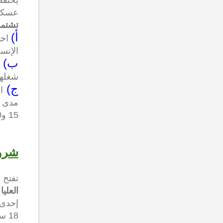
عسكري
تشتمل
أ)
اخت
الإنسانية
ب)
شغلها (المد
ج)
ا
مدى ق
15 و30 دقيقة، المعامل: 3).
شروط
تفتح 
العلي
إحدى 
18 سنة على الأقل و45 سنة على الأكثر.