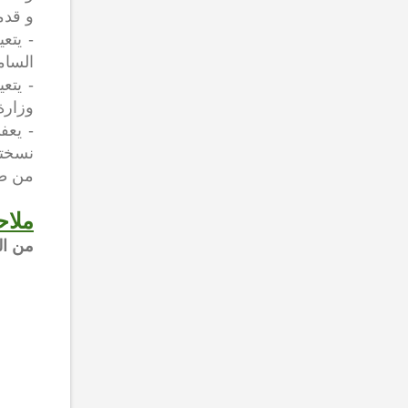
و قدم
- يتع
السام
-
يتع
وزارة 
- يعف
نسختي
من طر
ملاح
من ال