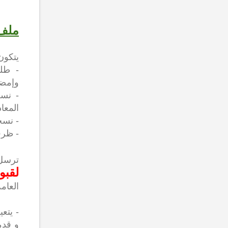
ملف 
يتكون
- طل
وإمضا
- نسخ
المعاد
- نسخ
- ظرف
ترسل
لقبو
العامة) إيلو 31-3، قطاع 16،
- يتع
و قدم