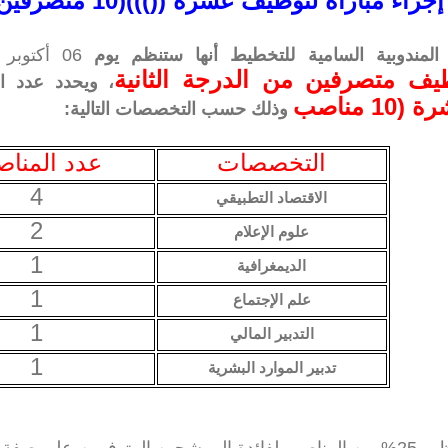
اء مباراة لتوظيف عشرة (()))(10 متصرفين من الدرجة الثانية
المندوبية السامية للتخطيط أنها ستنظم يوم
06 أكتوبر 2013 بالرباط
يف متصرفين من الدرجة الثانية
، ويحدد عدد ال
(10 مناصب
وذلك حسب التخصصات التالية:
التخصصات
عدد المنا
4
الاقتصاد التطبيقي
2
علوم الإعلام
1
الديمغرافية
1
علم الإجتماع
1
التدبير المالي
1
تدبير الموارد البشرية
يحتفظ بـ 25% من المناصب لفائدة المرشحين المتوفرين على صف