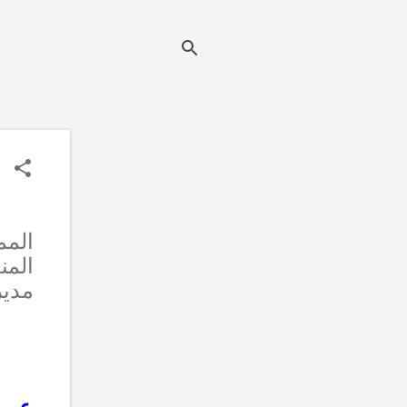
المم
المن
مدير