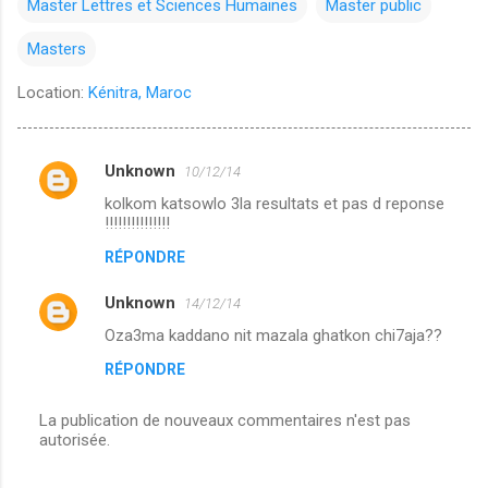
Master Lettres et Sciences Humaines
Master public
Masters
Location:
Kénitra, Maroc
Unknown
10/12/14
C
kolkom katsowlo 3la resultats et pas d reponse
o
!!!!!!!!!!!!!!!
m
RÉPONDRE
m
Unknown
e
14/12/14
n
Oza3ma kaddano nit mazala ghatkon chi7aja??
t
RÉPONDRE
a
La publication de nouveaux commentaires n'est pas
i
autorisée.
r
e