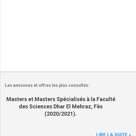
r
e
s
Les annonces et offres les plus consultés:
Masters et Masters Spécialisés à la Faculté
des Sciences Dhar El Mehraz, Fès
(2020/2021).
LIRE LA SUITE »