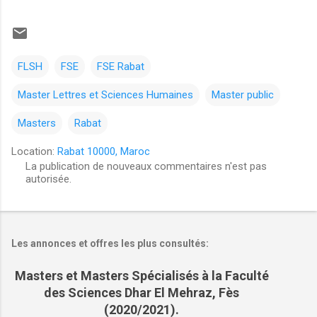
FLSH
FSE
FSE Rabat
Master Lettres et Sciences Humaines
Master public
Masters
Rabat
Location:
Rabat 10000, Maroc
La publication de nouveaux commentaires n'est pas
autorisée.
C
o
m
m
Les annonces et offres les plus consultés:
e
Masters et Masters Spécialisés à la Faculté
n
des Sciences Dhar El Mehraz, Fès
t
(2020/2021).