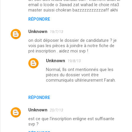
email o lcode o 3awad zat wahad le choie nta3
master suissi chokran bazzzzzzzzzzzaff akhi
RÉPONDRE
Unknown
19/7/13
on doit déposer le dossier de candidature ? je
vois pas les pièces à joindre à notre fiche de
pré inscription . aidez moi svp !
Unknown
19/8/13
Normal, Ils ont mentionnés que les
pièces du dossier vont être
communiqués ultérieurement Farah.
RÉPONDRE
Unknown
20/7/13
est ce que l'inscription enligne est suffisante
svp ?