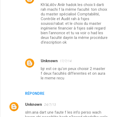
Kh'àLiilôv Anììr hadok les choix li darti
rah machi f la même faculté: ton choix
du master spécialisé Comptabilité,
Contrôle et Audit rah à fsjes
souissi/rabat. et le choix du master
ingénierie financier à fsjes salé regard
bien l’annonce et tu va voir o had les
deux faculté dayrin la même procédure
d'inscription ok
Unknown
17/7/14
bjr est ce qu'on peux choisir 2 master
f deux facultés differentes et on aura
le meme recu
RÉPONDRE
Unknown
24/7/13
slm.ana dart une faute f les info perso wach
kayen chi possiblite bach n3awed nbadelha wela