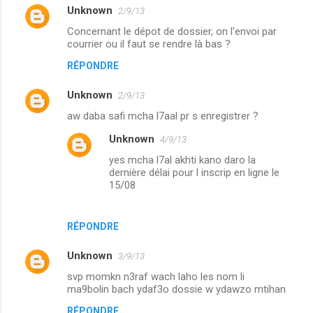
Unknown
2/9/13
Concernant le dépot de dossier, on l'envoi par
courrier ou il faut se rendre là bas ?
RÉPONDRE
Unknown
2/9/13
aw daba safi mcha l7aal pr s enregistrer ?
Unknown
4/9/13
yes mcha l7al akhti kano daro la
dernière délai pour l inscrip en ligne le
15/08
RÉPONDRE
Unknown
3/9/13
svp momkn n3raf wach laho les nom li
ma9bolin bach ydaf3o dossie w ydawzo mtihan
RÉPONDRE