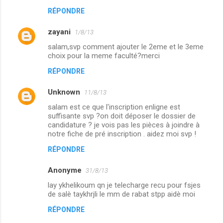
RÉPONDRE
zayani
1/8/13
salam,svp comment ajouter le 2eme et le 3eme
choix pour la meme faculté?merci
RÉPONDRE
Unknown
11/8/13
salam est ce que l'inscription enligne est
suffisante svp ?on doit déposer le dossier de
candidature ? je vois pas les pièces à joindre à
notre fiche de pré inscription . aidez moi svp !
RÉPONDRE
Anonyme
31/8/13
lay ykhelikoum qn je telecharge recu pour fsjes
de salè taykhrjli le mm de rabat stpp aidè moi
RÉPONDRE