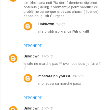
slm khoti ana nsit 7ta dert f dernierre diplome
obtenus ( deug). comment je peux modifier ce
probléme parcerque je devais choisir ( licence)
et pas deug . slt C urgent
Unknown
24/7/15
nfs probb jsp xrandir l9iti xi 7al!!
RÉPONDRE
Unknown
15/7/15
le site ne marche pas !!! svp , que dois-je faire ?
:/
mostafa bn youssf
19/7/15
moi aussi sa marche pas//
RÉPONDRE
Unknown
21/7/15