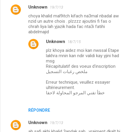
Unknown
19/7/13
choya khalid mal9itch kifach na3mal nbadal aw
nzid un autre chois . plzzzz ajoutini fi fas o
chrah liya lah yjazik hada fac nta3i fatihi
abdelmajid
Unknown
18/7/15
plz khoya aidez moi kan nwssal Etape
lakhra mnin kan ndir validi kay yjini had
msg
Récapitulatif des voeux d'inscription
ملخص رغبات التسجيل
Erreur technique, veuillez essayer
ultérieurement.
خطأ تقني المرجو المحاولة لاحقا
RÉPONDRE
Unknown
19/7/13
ah safi akhi khalid 3andak sah . vraiment dkalt bi