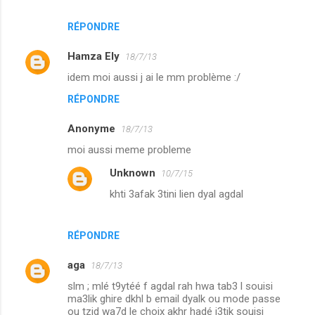
RÉPONDRE
Hamza Ely
18/7/13
idem moi aussi j ai le mm problème :/
RÉPONDRE
Anonyme
18/7/13
moi aussi meme probleme
Unknown
10/7/15
khti 3afak 3tini lien dyal agdal
RÉPONDRE
aga
18/7/13
slm ; mlé t9ytéé f agdal rah hwa tab3 l souisi
ma3lik ghire dkhl b email dyalk ou mode passe
ou tzid wa7d le choix akhr hadé i3tik souisi