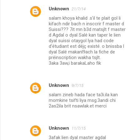
Unknown
21/7/14
salam khoya khalid .s'il te plait gol li
kifach ndir bach n insccrir f master d
Suissi??? 7it mn b3d matsjlt f master
d Agdal o dyal Salé kan taper le lien
dyal suissi otaygol lya had code
d'étudiant est déjç existé. o bnissba l
dyal Salé makanl9ach la fiche de
préinscription wakha tsjlt.
3aka 3aw,i barakaLaho fik
Unknown
9/7/15
salam zineb hada face ta3i.ila kan
momkine tsifti liya msg.3andi chi
2as2ila brit nsawlak.et merci
Unknown
11/7/15
3afak lien dyal master agdal