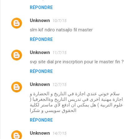
RÉPONDRE
Unknown
10/7/15
slm kif ndiro natsajlo fil master
RÉPONDRE
Unknown
11/7/15
svp site dial pre inscrption pour le master fin ?
RÉPONDRE
Unknown
12/7/15
سلام خوتي عندي اجازة في التاريخ و الحضارة و
اجازة مهنية اخرى في تدريس التاربخ وةالجغرفيا (
علوم التربية ) هل يمكني ان ادفع لأي ماستر لكلية
الحقوق سويسي و شكرا
RÉPONDRE
Unknown
14/7/15