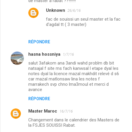
de master à rabat ??!!!!!!
Unknown
26/6/16
fac de souissi un seul master et la fac
d'agdal tt ( 3 master)
RÉPONDRE
hasna hossniya
1/7/16
salut 3afakom ana 3andi wahd problm db bit
natsajal f site ms fach kanwsal l etape dyal les
notes dyal la licence mazal makhdit relevé d s6
car mazal matlonsaw lina les notes f
marrakech svp chno lma3moul et merci d
avance
RÉPONDRE
Master Maroc
16/7/16
Changement dans le calendrier des Masters de
la FSJES SOUISSI Rabat.