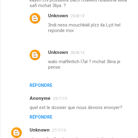
safi mchat 3liya .?
Unknown
25/8/13
3ndi ness mouchkiiiil plzz ila Lçit hel
reponde moi
Unknown
30/8/13
walo mal9intich l7al ? mchat 3lina je
pense
RÉPONDRE
Anonyme
25/7/13
quel est le dossier que nous devons envoyer?
RÉPONDRE
Unknown
27/7/13