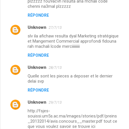
plzzzzz fou9acvh resulta ana mchali code
chenni na3mal plzzzzz
RÉPONDRE
Unknown
27/7/13
slv ila afichaw resulta dyal Marketing stratégique
et Mangement Commercial approfondi fidouna
rah machali lcode merciiiiiiiii
RÉPONDRE
Unknown
28/7/13
Quelle sont les pieces a deposer et le dernier
delai svp
RÉPONDRE
Unknown
29/7/13
http://fsjes-
souissi.um5s.ac.ma/images/stories/pdf/preins
_20132014/avis.concours__master.pdf tout ce
que vous voulez savoir se trouve ici