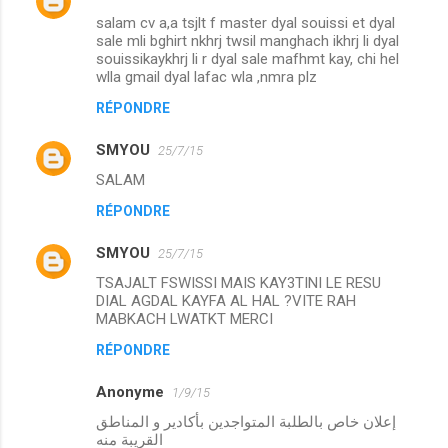
salam cv a,a tsjlt f master dyal souissi et dyal
sale mli bghirt nkhrj twsil manghach ikhrj li dyal
souissikaykhrj li r dyal sale mafhmt kay, chi hel
wlla gmail dyal lafac wla ,nmra plz
RÉPONDRE
SMYOU
25/7/15
SALAM
RÉPONDRE
SMYOU
25/7/15
TSAJALT FSWISSI MAIS KAY3TINI LE RESU
DIAL AGDAL KAYFA AL HAL ?VITE RAH
MABKACH LWATKT MERCI
RÉPONDRE
Anonyme
1/9/15
إعلان خاص بالطلبة المتواجدين بأكادير و المناطق
القريبة منه