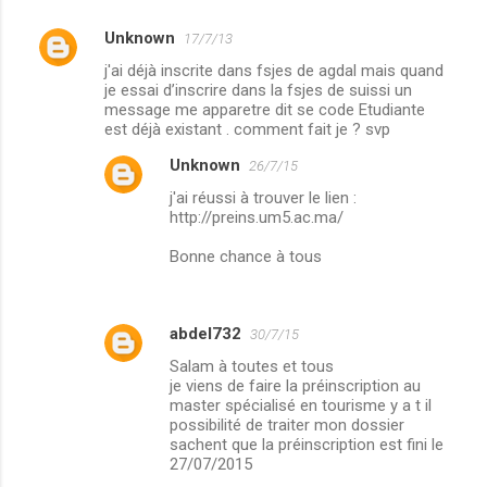
Unknown
17/7/13
C
j'ai déjà inscrite dans fsjes de agdal mais quand
o
je essai d’inscrire dans la fsjes de suissi un
m
message me apparetre dit se code Etudiante
est déjà existant . comment fait je ? svp
m
Unknown
26/7/15
e
j'ai réussi à trouver le lien :
n
http://preins.um5.ac.ma/
t
Bonne chance à tous
a
i
r
abdel732
30/7/15
e
Salam à toutes et tous
s
je viens de faire la préinscription au
master spécialisé en tourisme y a t il
possibilité de traiter mon dossier
sachent que la préinscription est fini le
27/07/2015