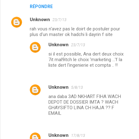
RÉPONDRE
Unknown
23/7/13
rah vous n'avez pas le doirt de postuler pour
plus d'un master ok hadchi li dayrin f site
Unknown
23/7/13
si il est possible, Ana dert deux choix
7it mal9itch le choix 'marketing ...'f la
liste dert l'ingenierie et compta .. !!
Unknown
5/8/13
ana daba 3AD NKHART FIHA WACH
DEPOT DE DOSSIER IMTA ? WACH
GHAYSIFTO LINA CH HAJA ?? F
EMAIL
Unknown
17/8/13