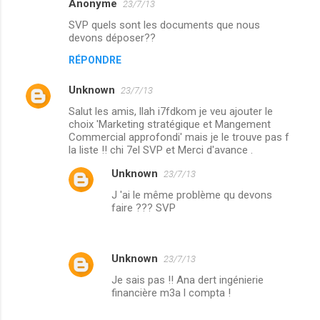
Anonyme
23/7/13
SVP quels sont les documents que nous
devons déposer??
RÉPONDRE
Unknown
23/7/13
Salut les amis, llah i7fdkom je veu ajouter le
choix 'Marketing stratégique et Mangement
Commercial approfondi' mais je le trouve pas f
la liste !! chi 7el SVP et Merci d'avance .
Unknown
23/7/13
J 'ai le même problème qu devons
faire ??? SVP
Unknown
23/7/13
Je sais pas !! Ana dert ingénierie
financière m3a l compta !