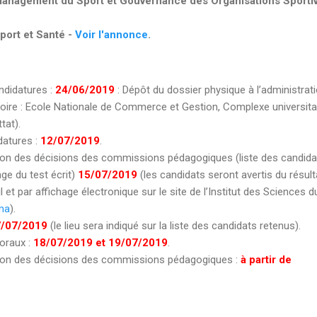
Management du Sport et Gouvernance des Organisations Sportiv
port et Santé -
Voir l'annonce
.
ndidatures :
24/06/2019
: Dépôt du dossier physique à l’administrat
visoire : Ecole Nationale de Commerce et Gestion, Complexe universitai
tat).
datures :
12/07/2019
.
on des décisions des commissions pédagogiques (liste des candida
ge du test écrit)
15/07/2019
(les candidats seront avertis du résult
 et par affichage électronique sur le site de l’Institut des Sciences d
ma
).
/07/2019
(le lieu sera indiqué sur la liste des candidats retenus).
oraux :
18/07/2019 et 19/07/2019
.
on des décisions des commissions pédagogiques :
à partir de