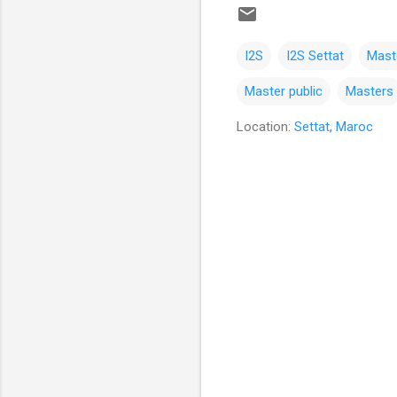
I2S
I2S Settat
Mast
Master public
Masters
Location:
Settat, Maroc
C
o
m
m
e
n
t
a
i
r