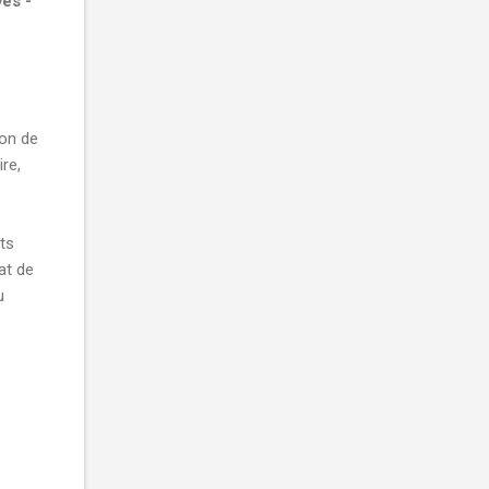
es -
ion de
re,
ts
at de
u