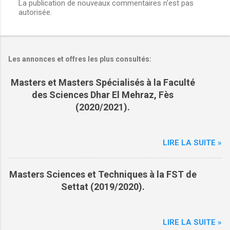
La publication de nouveaux commentaires n'est pas
autorisée.
C
o
m
m
Les annonces et offres les plus consultés:
e
Masters et Masters Spécialisés à la Faculté
n
des Sciences Dhar El Mehraz, Fès
t
(2020/2021).
a
i
r
LIRE LA SUITE »
e
s
Masters Sciences et Techniques à la FST de
Settat (2019/2020).
LIRE LA SUITE »