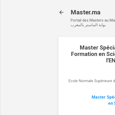
Master.ma
Portail des Masters au M
بوابة الماستر بالمغرب
Master Spécia
Formation en Sc
l'E
Ecole Normale Supérieure 
Master Spéc
en 