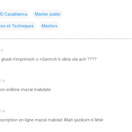
S Casablanca
Master public
ces et Techniques
Masters
13
 ghadi n'imprimioh o n3amroh b idina ola ach ????
/14
tion enlihne mazal mabdate
/14
nscription en ligne mazal mabdat Allah ijazikom b lkhiir