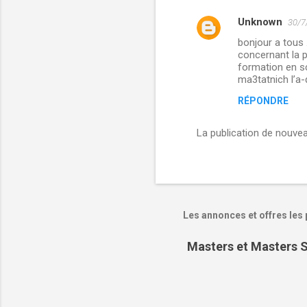
e
Unknown
30/7
s
bonjour a tous 
concernant la p
formation en sc
ma3tatnich l’a-
RÉPONDRE
La publication de nouve
Les annonces et offres les 
Masters et Masters S