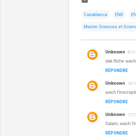
Casablanca
ENS
EN
Master Sciences et Scien
Unknown
9/7/
C
dak lfiche wach
o
RÉPONDRE
m
m
Unknown
16/7
e
wach l'inscrep
n
RÉPONDRE
t
a
Unknown
17/7
i
Salam, wach l'i
r
RÉPONDRE