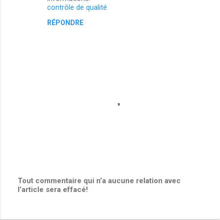
m
contrôle de qualité
m
RÉPONDRE
e
n
t
a
i
r
e
s
Tout commentaire qui n’a aucune relation avec
l’article sera effacé!
E
n
r
e