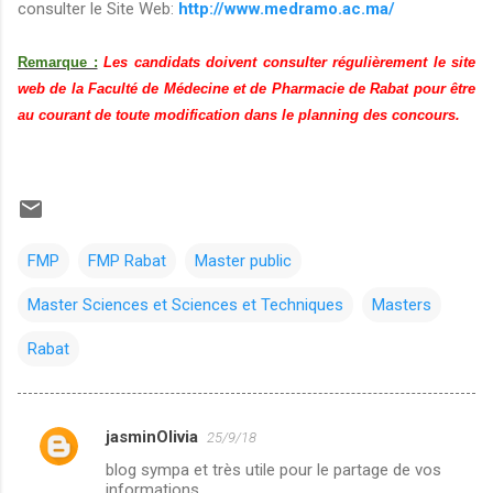
consulter le Site Web:
http://www.medramo.ac.ma/
Remarque :
Les candidats doivent consulter régulièrement le site
web de la Faculté de Médecine et de Pharmacie de Rabat
pour être
au courant de toute modification dans le planning des concours.
FMP
FMP Rabat
Master public
Master Sciences et Sciences et Techniques
Masters
Rabat
jasminOlivia
25/9/18
C
blog sympa et très utile pour le partage de vos
o
informations.