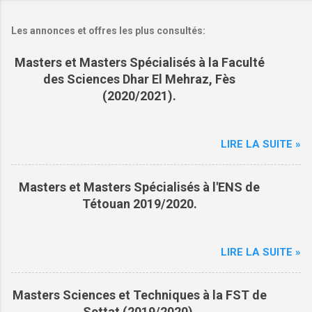
g
i
Les annonces et offres les plus consultés:
s
t
r
Masters et Masters Spécialisés à la Faculté
e
des Sciences Dhar El Mehraz, Fès
r
(2020/2021).
u
n
c
o
LIRE LA SUITE »
m
m
e
n
Masters et Masters Spécialisés à l'ENS de
t
Tétouan 2019/2020.
a
i
r
e
LIRE LA SUITE »
Masters Sciences et Techniques à la FST de
Settat (2019/2020).