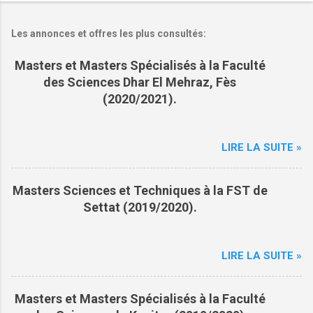
m
m
Les annonces et offres les plus consultés:
e
Masters et Masters Spécialisés à la Faculté
n
des Sciences Dhar El Mehraz, Fès
t
(2020/2021).
a
i
r
LIRE LA SUITE »
e
s
Masters Sciences et Techniques à la FST de
Settat (2019/2020).
LIRE LA SUITE »
Masters et Masters Spécialisés à la Faculté